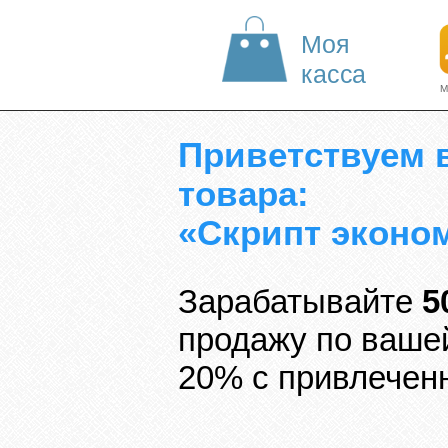
Моя
касса
М
Приветствуем 
товара:
«Скрипт эконо
Зарабатывайте
5
продажу по вашей
20% с привлечен