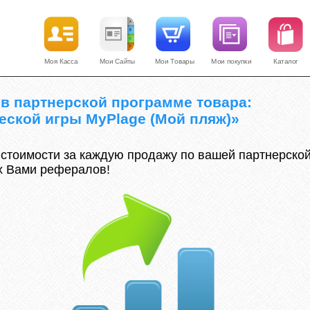
Моя Касса
Мои Сайты
Мои Товары
Мои покупки
Каталог
 в партнерской программе товара:
еской игры MyPlage (Мой пляж)»
 стоимости за каждую продажу по вашей партнерской
х Вами рефералов!